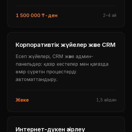
1 500 000 ₸-ден
2–4 ай
Корпоративтік жүйелер және CRM
Есеп жүйелері, CRM және админ-
панельдер: қазір кестелер мен қағазда
өмір сүретін процестерді
автоматтандыру.
Жеке
1,5 айдан
Интернет-дүкен әзірлеу