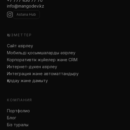
+7 777 436 77 70
info@mangodev.kz
Astana Hub
ҚЫЗМЕТТЕР
Сайт әзірлеу
Мобильді қосымшаларды әзірлеу
Корпоративтік жүйелер және CRM
Интернет-дүкен әзірлеу
Интеграция және автоматтандыру
Қолдау және дамыту
КОМПАНИЯ
Портфолио
Блог
Біз туралы