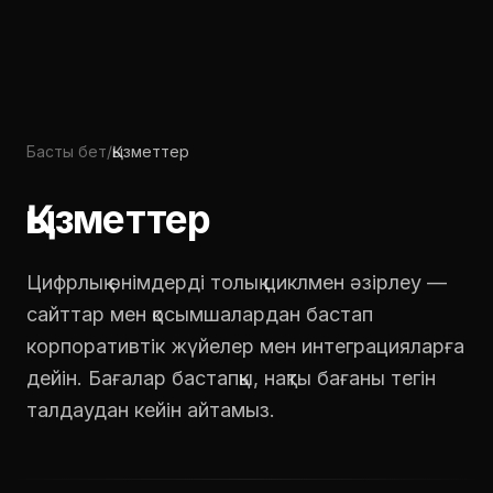
Басты бет
/
Қызметтер
Қызметтер
Цифрлық өнімдерді толық циклмен әзірлеу —
сайттар мен қосымшалардан бастап
корпоративтік жүйелер мен интеграцияларға
дейін. Бағалар бастапқы, нақты бағаны тегін
талдаудан кейін айтамыз.