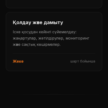
Қолдау және дамыту
Іске қосудан кейінгі сүйемелдеу:
жаңартулар, жетілдірулер, мониторинг
және сақтық көшірмелер.
Жеке
шарт бойынша