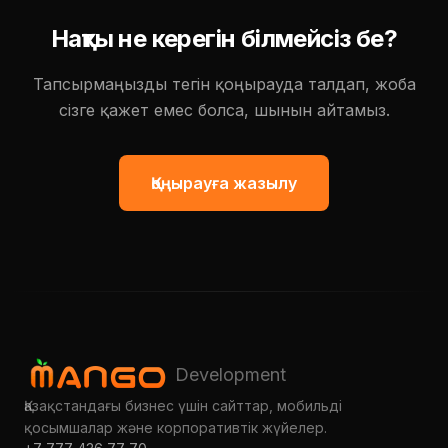
Нақты не керегін білмейсіз бе?
Тапсырмаңызды тегін қоңырауда талдап, жоба
сізге қажет емес болса, шынын айтамыз.
Қоңырауға жазылу
ANGO
Development
Қазақстандағы бизнес үшін сайттар, мобильді
қосымшалар және корпоративтік жүйелер.