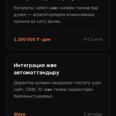
Каталогы, себеті және онлайн-төлемі бар
дүкен — агрегаторларға комиссияның
орнына өз сату арнаң.
1 200 000 ₸-ден
6–12 апта
Интеграция және
автоматтандыру
Деректер қолмен көшірілуін тоқтату үшін
сайт, CRM, 1С және төлем сервистерін
байланыстырамыз.
Жеке
2 аптадан