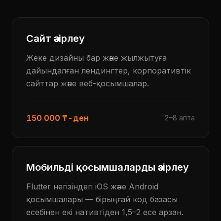
Сайт әзірлеу
Жеке дизайны бар және жылжытуға
дайындалған лендингтер, корпоративтік
сайттар және веб-қосымшалар.
150 000 ₸-ден
2–8 апта
Мобильді қосымшаларды әзірлеу
Flutter негізіндегі iOS және Android
қосымшалары — бірыңғай код базасы
есебінен екі нативтіден 1,5–2 есе арзан.